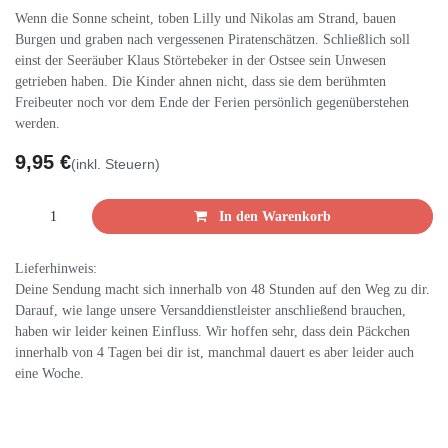
hohen Turm des Jagdschlosses in Granitz und erkunden mit
dem Tauchboot die Unterwasserwelt.
Wenn die Sonne scheint, toben Lilly und Nikolas am Strand,
bauen Burgen und graben nach vergessenen
Piratenschätzen. Schließlich soll einst der Seeräuber Klaus
Störtebeker in der Ostsee sein Unwesen getrieben haben.
Die Kinder ahnen nicht, dass sie dem berühmten
Freibeuter noch vor dem Ende der Ferien persönlich
gegenüberstehen werden.
9,95
€
(inkl. Steuern)
In den Warenkorb
Lieferhinweis:
Deine Sendung macht sich innerhalb von 48 Stunden auf
den Weg zu dir. Darauf, wie lange unsere
Versanddienstleister anschließend brauchen, haben wir
leider keinen Einfluss. Wir hoffen sehr, dass dein Päckchen
innerhalb von 4 Tagen bei dir ist, manchmal dauert es aber